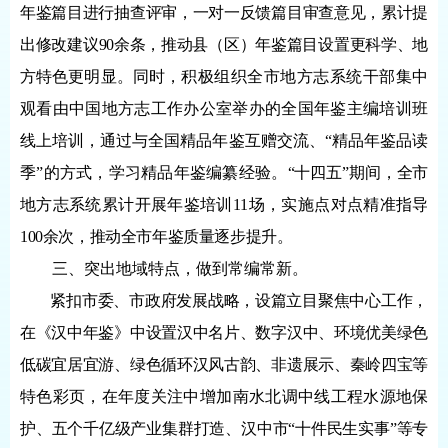
年鉴篇目进行抽查评审，一对一反馈篇目审查意见，累计提
出修改建议90余条，推动县（区）年鉴篇目设置更科学、地
方特色更明显。同时，
积极组织全市地方志系统干部集中
观看由中国地方志工作办公室举办的全国年鉴主编培训班
线上培训，通过与全国精品年鉴互赠交流、
“精品年鉴品读
季”的方式，学习精品年鉴编纂经验。
“十四五”期间，全市
地方志系统累计开展年鉴培训11场，实施点对点精准指导
100余次，推动全市年鉴质量逐步提升。
三、突出地域特点，做到常编常新。
紧扣市委、市政府发展战略，设篇立目聚焦中心工作，
在《汉中年鉴》中设置汉中名片、数字汉中、环境优美绿色
低碳宜居宜游、绿色循环汉风古韵、非遗展示、秦岭四宝等
特色彩页，在年度关注中增加南水北调中线工程水源地保
护、五个千亿级产业集群打造、汉中市
“十件民生实事”等专