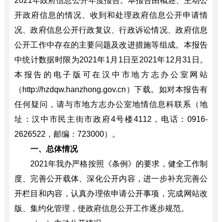
202
1
年政府信息公开年度报告。本报告由概述、主动公
开政府信息的情况、收到和处理政府信息公开申请情
况、政府信息公开行政复议、行政诉讼情况、政府信息
公开工作中存在的主要问题及改进措施等组成。本报告
中统计数据时限为
202
1
年
1月1日至202
1
年
12月31日。
本报告的电子版可在汉中市地方志办公室网站
（http://hzdqw.hanzhong.gov.cn）下载。如对本报告有
任何疑问，请与市地方志办公室
地情信息科
联系（地
址：汉中市民主街市政府
4号楼411
2
，电话：
0916-
2626
522
，邮编：
723000）。
一、
总体情况
202
1
年我办严格按照《条例》的要求，健全工作制
度、完善公开载体、深化公开内容，进一步补充完善公
开栏目和内容，认真办理依申请公开事项，完成网站改
版、集约化管理，使政府信息公开工作逐步规范。