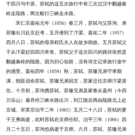
于四川与中原。苏轼的这五次旅行中有三次过汉中翻越秦
岭走陆路，两次船行三峡走水路。
宋仁宗嘉祐元年（
1056）春三月，苏轼与父苏洵、弟
苏辙出川赴京赶考，五月便到了汴梁。嘉祐二年（1057）
四月八日，苏轼的母亲程氏夫人在故乡病故。五月苏轼父
子从汴梁赶回四川奔丧。苏轼父子这次回川的路径依然是
翻越秦岭的陆路。因为归心似箭，没有诗文记录旅行途中
的感受。嘉祐四年（1059）秋，苏轼、苏辙兄弟守孝期
满，朝廷诏命苏轼、苏辙兄弟回京，苏家迁往京师汴梁居
住。十月初，苏洵携苏轼、苏辙兄弟及家眷从嘉州（今四
川乐山）雇舟经三峡水路出川，到江陵后再由陆路北上赴
京城。宋英宗治平二年（1065）五月二十八日，苏轼的妻
子王弗病逝，此时苏轼在京师任职。治平三年（1066）四
月二十五日，苏洵也病逝于京师。六月，苏轼、苏辙兄弟