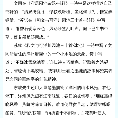
文同在《守居园池杂题
·书轩》一诗中是这样描述自己
书轩的：“清泉绕庭除，绿筱映轩槛。坐此何可为，惟宜弄
铜椠。”苏轼在《和文与可洋川园池三十首·书轩》中写
道：“雨昏石砚寒云色，风动牙签乱叶声。庭下已生书带
草，使君疑是郑康成。”
苏轼《和文与可洋川园池三十首
·冰池》一诗中写了文
同所居住的洋州府衙中的一个小水池的景象。诗中写
道：“不嫌冰雪绕池看，谁似诗人巧耐寒。记取羲之洗砚
处，碧琉璃下黑蛟蟠。”苏轼用王羲之墨池的故事称赞其表
兄文同绘画练字的刻苦精神。
东坡先生还用大量笔墨描绘了洋州的山水风光。在他
笔下，洋州风光颇有江南味道，春日的披锦亭，
“烟红露绿
晓风香，燕舞莺啼春日长。谁道使君贫且老，绣屏锦帐咽
笙簧。”秋日的荻浦，“雨折霜干不耐秋，白花黄叶使人