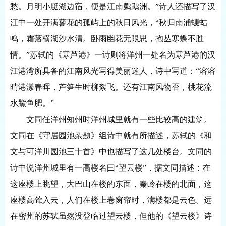
愁。月明小艇湖边宿，便是江南鹦鹉洲。”诗人还描写了汉
江中一处开满蓼花的孤屿上的秋日风光，“秋归南浦蟪蛄
鸣，霜落横湖沙水清。卧雨幽花无限思，抱丛寒蝶不胜
情。”苏轼的《寒芦港》一诗则将洋州一处名为寒芦港的汉
江港湾所具备的江南风光写得美丽迷人，诗中写道：“溶溶
晴港漾春晖，芦笋生时柳絮飞。还有江南风物否，桃花流
水鮆鱼肥。”
文同任洋州知州时洋州城里就有一些比较高的建筑。
文同在《守居园池杂题》组诗中就有所描述，苏轼的《和
文与可洋川园池三十首》中也描写了这几处楼台。文同的
诗中说洋州城里有一高楼名曰
“望云楼”，据文同描述：在
这座楼上眺望，大巴山在楼的东面，秦岭在楼的北面，这
座楼高耸入云，人们在楼上卷窗帘时，满楼都是云色。远
在密州的苏轼虽然没登临过望云楼，但他的《望云楼》诗