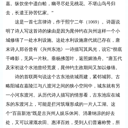
嘉。纵饮坐中遗白帢，幽寻尽处见桃花。不堪山鸟号归
去，长遣王孙苦忆家。”
这是一首七言律诗，作于熙宁二年（
1069）。诗题说
明了诗人写这首诗的缘由是因为晁仲约在兴州这样一个小
城修缮了一处水利设施。这处水利设施唐代就已存在，唐
末诗人郑谷曾有《兴州东池》一诗描写其风光，说它“彻底
千峰影，无风一片秋。垂杨拂莲叶，返照媚渔舟。”唐五代
及宋初这个水池曾经荒废，晁仲约主政期间又加以修缮。
诗的首联两句说这个古东池依城而建，紧邻城郭。古
略阳城在嘉陵江与八渡河之间的狭小空间中，城东就有另
一小河东渡河。从历代诗人描写的情形看，古东池应在城
东的东渡河上，可能是拦河筑堰形成的一片人工湖。这
个
“百亩新池”既是古兴州人娱乐休闲、消暑纳凉的好去
处，又可以灌溉农田、惠泽百姓，受到人们普遍称赞，所