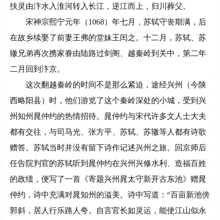
扶灵由汴水入淮河转入长江，逆江而上，归川葬父。
宋神宗熙宁元年（
1068）年七月，苏轼守丧期满，后
在故乡续娶了前妻王弗的堂妹王闰之。十二月，苏轼、苏
辙兄弟再次携家眷由陆路过剑阁、越秦岭到关中，第二年
二月回到汴京。
这次翻越秦岭的时间不是那么紧迫，途经兴州（今陕
西略阳县）时，他们游览了这个秦岭深处的小城，受到兴
州知州晁仲约的热情招待。晁仲约与宋代许多文人士大夫
都有交往，与司马光、张方平、苏轼、苏辙等人都有诗歌
赠答。苏轼当时并没有留下诗作记述兴州之旅。回京师后
任告院判官的苏轼听到晁仲约在兴州兴修水利、造福百姓
的政绩，便写了一首《寄题兴州晁太守新开古东池》赠晁
仲约，诗中充满对晁知州的溢美。诗中写道：
“百亩新池傍
郭斜，居人行乐路人夸。自言官长如灵运，能使江山似永