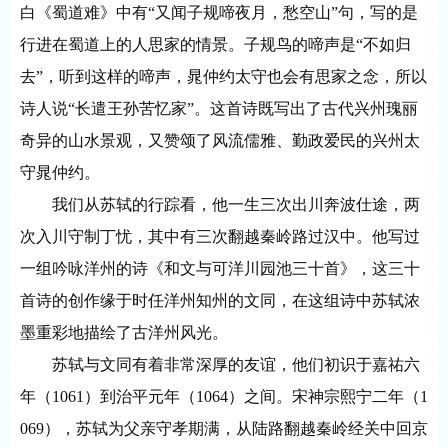
白《蜀道难》中有“又闻子规啼夜月，愁空山”句，写的是
行进在蜀道上的人思家的情景。子规鸟的啼声是“不如归
去”，听到这样的啼声，晁仲约太守也会有思家之念，所以
诗人说“长遣王孙苦忆家”。这首诗既写出了古代兴州瑰丽
奇异的山水景观，又赞颂了风流儒雅、勤政爱民的兴州太
守晁仲约。
我们从苏轼的行踪看，他一生三次出川奔波仕途，两
次入川守制丁忧，其中有三次翻越秦岭路过汉中。他写过
一组吟咏洋州的诗《和文与可洋川园池三十首》，这三十
首诗的创作缘于时任洋州知州的文同，在这组诗中苏轼浓
墨重彩地描绘了古洋州风光。
苏轼与文同有着非常深厚的友谊，他们初识于嘉祐六
年（
1061）到治平元年（1064）之间。宋神宗熙宁二年（1
069），苏轼为父亲守孝期满，从陆路翻越秦岭经关中回京