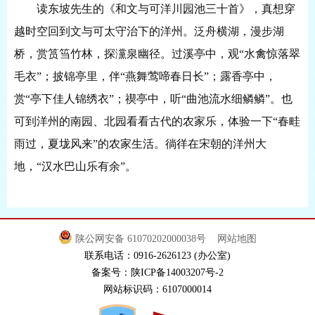
读东坡先生的《和文与可洋川园池三十首》，真想穿
越时空回到文与可太守治下的洋州。泛舟横湖，漫步湖
桥，赏筼筜竹林，探灙泉幽径。过溪亭中，观
“水禽惊落翠
毛衣”；披锦亭里，伴“燕舞莺啼春日长”；露香亭中，
赏“亭下佳人锦绣衣”；禊亭中，听“曲池流水细鳞鳞”。也
可到洋州的南园、北园看看古代的农家乐，体验一下“春畦
雨过，夏垅风来”的农家生活。徜徉在宋朝的洋州大
地，“汉水巴山乐有余”。
陕公网安备 61070202000038号
网站地图
联系电话：0916-2626123 (办公室)
备案号：陕ICP备14003207号-2
网站标识码：6107000014