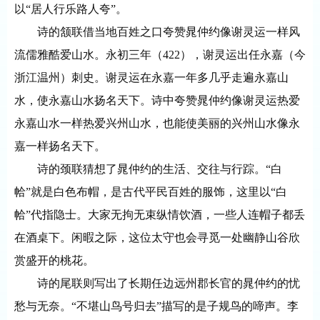
以“居人行乐路人夸”。
诗的颔联借当地百姓之口夸赞晁仲约像谢灵运一样风
流儒雅酷爱山水。永初三年（
422），谢灵运出任永嘉（今
浙江温州）刺史。谢灵运在永嘉一年多几乎走遍永嘉山
水，使永嘉山水扬名天下。诗中夸赞晁仲约像谢灵运热爱
永嘉山水一样热爱兴州山水，也能使美丽的兴州山水像永
嘉一样扬名天下。
诗的颈联猜想了晁仲约的生活、交往与行踪。
“白
帢”就是白色布帽，是古代平民百姓的服饰，这里以“白
帢”代指隐士。大家无拘无束纵情饮酒，一些人连帽子都丢
在酒桌下。闲暇之际，这位太守也会寻觅一处幽静山谷欣
赏盛开的桃花。
诗的尾联则写出了长期任边远州郡长官的晁仲约的忧
愁与无奈。
“不堪山鸟号归去”描写的是子规鸟的啼声。李