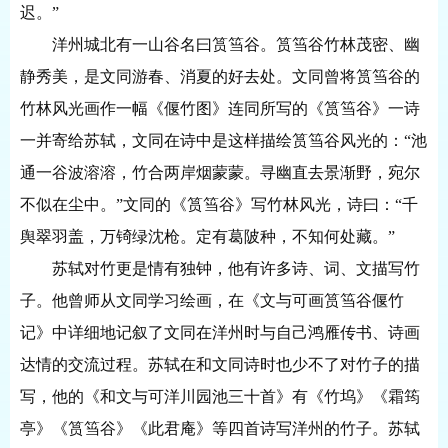
迟。”
洋州城北有一山谷名曰筼筜谷。筼筜谷竹林茂密、幽
静秀美，是文同游春、消夏的好去处。文同曾将筼筜谷的
竹林风光画作一幅《偃竹图》连同所写的《筼筜谷》一诗
一并寄给苏轼，文同在诗中是这样描绘筼筜谷风光的：
“池
通一谷波溶溶，竹合两岸烟蒙蒙。寻幽直去景渐野，宛尔
不似在尘中。”文同的《筼筜谷》写竹林风光，诗曰：“千
舆翠羽盖，万锜绿沈枪。定有葛陂种，不知何处藏。”
苏轼对竹更是情有独钟，他有许多诗、词、文描写竹
子。他曾师从文同学习绘画，在《文与可画筼筜谷偃竹
记》中详细地记叙了文同在洋州时与自己鸿雁传书、诗画
达情的交流过程。苏轼在和文同诗时也少不了对竹子的描
写，他的《和文与可洋川园池三十首》有《竹坞》《霜筠
亭》《筼筜谷》《此君庵》等四首诗写洋州的竹子。苏轼