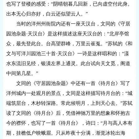
也写了登楼的感受：“阴晴朝暮几回新，已向虚空付此身。
出本无心归亦好，白云还似望云人。”
当时的洋州州衙院内还有一座天汉台，文同的《守居
园池杂题
·天汉台》是这样描述这座天汉台的：“北岸亭馆
众，最先登此台。台高望群峰，万里云崔嵬。”苏轼的《和
文与可洋川园池三十首·天汉台》一诗是这样唱和的：“漾
水东流旧见经，银潢左界上通灵。此台试向天文觅，阁道
中间第几星。”
文同的《守居园池杂题》中还有一首《待月台》写了
洋州城内一处观月的景点，文同是这样描写待月台的：
“城
端筑层台，木杪转深路。常此候明月，上到天心去。”苏轼
读了文同的《待月台》后，凭借神驰万里的想象和怀抱古
今的襟怀，也写了一首《待月台》，诗曰：“月与高人本有
期，挂檐低户映蛾眉。只从昨夜十分满，渐觉冰轮出海