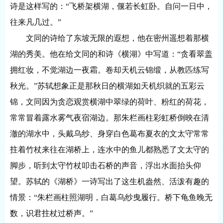
诗是这样写的：“飞桥架横湖，偃若长虹卧。自问一日中，
往来凡几过。”
文同的诗给了东坡无限的遐想，他在密州遥想着那横
湖的秀美。他在给文同的和诗《横湖》中写道：
“贪看翠盖
拥红妆，不觉湖边一夜霜。卷却天机云锦缎，从教匹练写
秋光。”苏轼想象正是那秋日的横湖如天机织就的五彩云
锦，文同因为贪恋观赏横湖中翠绿的荷叶、粉红的荷花，
常常冒着露水雾气夜宿湖边。那朱栏画柱彩虹桥倒映在清
澈的湖水中，头戴乌纱、身穿白色葛布夏衣的文太守常常
拄着竹杖来往在湖桥上，连水中的鱼儿都熟悉了文太守的
脚步，听到太守竹杖叩击石桥的声音，浮出水面抬头仰
望。苏轼的《湖桥》一诗写出了这生机盎然、活泼有趣的
情景：“朱栏画柱照湖明，白葛乌纱曳履行。桥下龟鱼晚无
数，识君拄杖过桥声。”