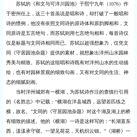
苏轼的《和文与可洋川园池》于熙宁九年（
1076）作
于密州任上，这三十首虽说是唱和诗，却打破了一般唱和
诗的惯例，他没有依照文同诗的原诗体和原韵脚相和，文
同原诗是五言绝句，而苏轼则用七言绝句相和，每首诗仅
仅是标题与文同诗相同而已。苏轼以超强想象力，仅凭文
同《守居园池杂题》提供的素材，就想象出洋州山水园林
秀美与精致。苏轼的这组唱和诗既有对洋州山水的生动描
绘，也有对园林景观的细致勾画，又有对文同的生活、神
态的细腻刻画。
当时洋州城郊有一横湖，为苏轼诗作注的查慎行引用
的《名胜志》中记载：
“横湖在洋县城西，远望若匹练之
横，故名。”文同的《守居园池杂题》对这个湖及湖上的桥
有细致的描述。他的《横湖》一诗是这样写的：“长湖直东
西，漾漾承守寝。一望见荷花，天机织云锦。”《湖桥》一