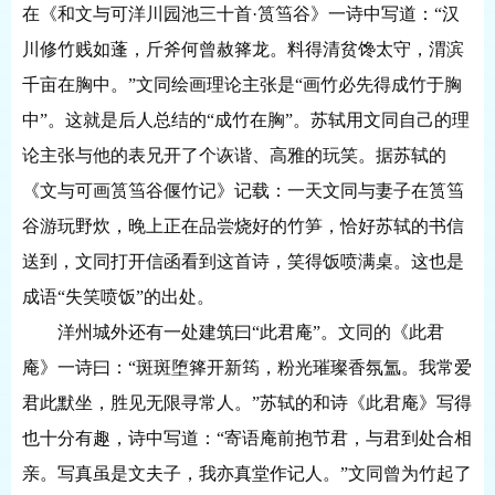
在《和文与可洋川园池三十首
·筼筜谷》一诗中写道：“汉
川修竹贱如蓬，斤斧何曾赦箨龙。料得清贫馋太守，渭滨
千亩在胸中。”文同绘画理论主张是“画竹必先得成竹于胸
中”。这就是后人总结的“成竹在胸”。苏轼用文同自己的理
论主张与他的表兄开了个诙谐、高雅的玩笑。据苏轼的
《文与可画筼筜谷偃竹记》记载：一天文同与妻子在筼筜
谷游玩野炊，晚上正在品尝烧好的竹笋，恰好苏轼的书信
送到，文同打开信函看到这首诗，笑得饭喷满桌。这也是
成语“失笑喷饭”的出处。
洋州城外还有一处建筑曰
“此君庵”。文同的《此君
庵》一诗曰：“斑斑堕箨开新筠，粉光璀璨香氛氲。我常爱
君此默坐，胜见无限寻常人。”苏轼的和诗《此君庵》写得
也十分有趣，诗中写道：“寄语庵前抱节君，与君到处合相
亲。写真虽是文夫子，我亦真堂作记人。”文同曾为竹起了