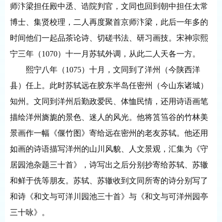
师汴梁担任殿中丞、诰院判官，文同也回到朝中担任太常
博士、集贤校理，二人再度聚首京师汴梁，此后一年多的
时间他们一起品茶论诗、切磋书法、研习画技。宋神宗熙
宁三年（1070）十一月苏轼外调，从此二人天各一方。
熙宁八年（
1075）十月，文同到了洋州（今陕西洋
县）任上。此时苏轼远在胶东半岛任密州（今山东诸城）
知州。文同到洋州后勤政爱民、体恤民情，还用诗语画笔
描绘洋州旖旎的景色、迷人的风光。他将筼筜谷的竹林美
景画作一幅《偃竹图》寄给远在密州的老友苏轼。他还用
如画的诗语描写洋州的山川风貌、人文景观，汇集为《守
居园池杂题三十首》，诗写出之后分别抄寄给苏轼、苏辙
和鲜于侁等朋友。苏轼、苏辙收到文同所寄的诗分别写了
和诗《和文与可洋川园池三十首》与《和文与可洋州园亭
三十咏》。