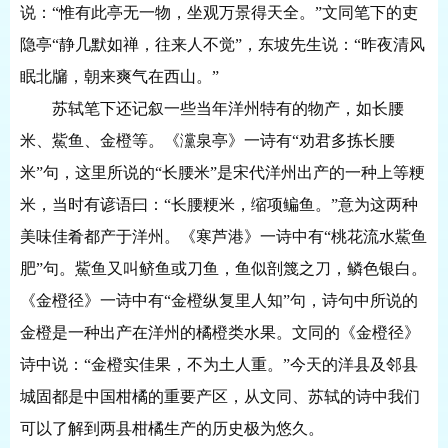
说：“惟有此亭无一物，坐观万景得天全。”文同笔下的吏
隐亭“静几默如禅，往来人不觉”，东坡先生说：“昨夜清风
眠北牖，朝来爽气在西山。”
苏轼笔下还记叙一些当年洋州特有的物产，如长腰
米、鮆鱼、金橙等。《灙泉亭》一诗有
“劝君多拣长腰
米”句，这里所说的“长腰米”是宋代洋州出产的一种上等粳
米，当时有谚语曰：“长腰粳米，缩项鳊鱼。”意为这两种
美味佳肴都产于洋州。《寒芦港》一诗中有“桃花流水鮆鱼
肥”句。鮆鱼又叫鲚鱼或刀鱼，鱼似剖篾之刀，鳞色银白。
《金橙径》一诗中有“金橙纵复里人知”句，诗句中所说的
金橙是一种出产在洋州的橘橙类水果。文同的《金橙径》
诗中说：“金橙实佳果，不为土人重。”今天的洋县及邻县
城固都是中国柑橘的重要产区，从文同、苏轼的诗中我们
可以了解到两县柑橘生产的历史极为悠久。