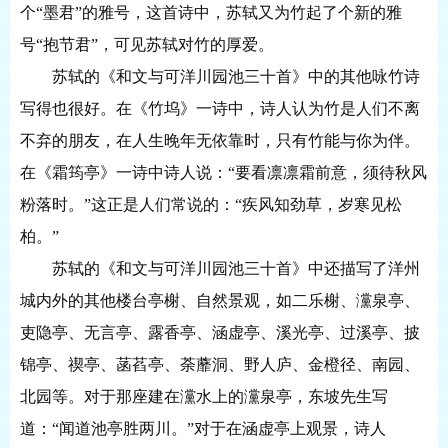
个“墨君”的雅号，这首诗中，苏轼又为竹起了个新的雅
号“抱节君”，可见苏轼对竹的厚爱。
苏轼的《和文与可洋川园池三十首》中的其他咏竹诗
写得也很好。在《竹坞》一诗中，诗人认为竹是人们不离
不弃的朋友，在人生晚年无依靠时，只有竹能与你为伴。
在《霜筠亭》一诗中诗人说：
“要看凛凛霜前意，须待秋风
粉落时。”这正是人们常说的：“疾风知劲草，岁寒见松
柏。”
苏轼的《和文与可洋川园池三十首》中还描写了洋州
城内外的其他楼台亭榭、自然景观，如二乐榭、灙泉亭、
吏隐亭、无言亭、露香亭、涵虚亭、溪光亭、过溪亭、披
锦亭、禊亭、菡萏亭、荼蘼洞、野人庐、金橙径、南园、
北园等。对于那座建在灙水上的灙泉亭，东坡先生写
道：
“闻道池亭胜两川。”对于在涵虚亭上观景，诗人